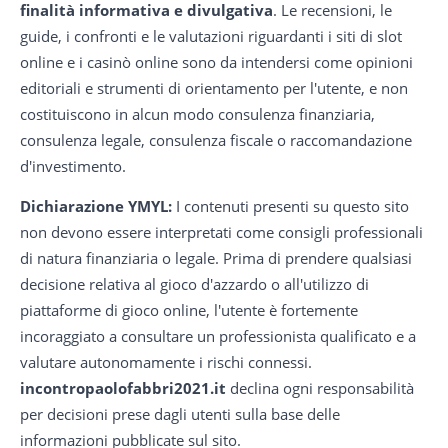
finalità informativa e divulgativa
. Le recensioni, le
guide, i confronti e le valutazioni riguardanti i siti di slot
online e i casinò online sono da intendersi come opinioni
editoriali e strumenti di orientamento per l'utente, e non
costituiscono in alcun modo consulenza finanziaria,
consulenza legale, consulenza fiscale o raccomandazione
d'investimento.
Dichiarazione YMYL:
I contenuti presenti su questo sito
non devono essere interpretati come consigli professionali
di natura finanziaria o legale. Prima di prendere qualsiasi
decisione relativa al gioco d'azzardo o all'utilizzo di
piattaforme di gioco online, l'utente è fortemente
incoraggiato a consultare un professionista qualificato e a
valutare autonomamente i rischi connessi.
incontropaolofabbri2021.it
declina ogni responsabilità
per decisioni prese dagli utenti sulla base delle
informazioni pubblicate sul sito.