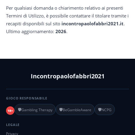
Per qualsiasi domanda o chiarimento relativo ai presenti
Termini di Utilizzo, è possibile contattare il titolare tramite i
recapiti disponibili sul sito
incontropaolofabbri2021.it
.
Ultimo aggiornamento:
2026
.
Incontropaolofabbri2021
GIOCO RESPONSABILE
🛡️
🛡️
🛡️
Gambling Therapy
BeGambleAware
NCPG
18+
LEGALE
Privacy