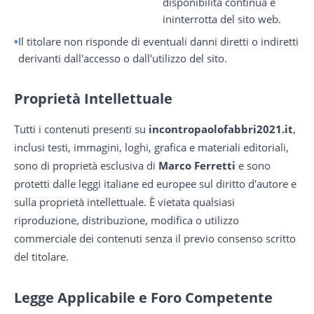
disponibilità continua e
ininterrotta del sito web.
Il titolare non risponde di eventuali danni diretti o indiretti
derivanti dall'accesso o dall'utilizzo del sito.
Proprietà Intellettuale
Tutti i contenuti presenti su
incontropaolofabbri2021.it
,
inclusi testi, immagini, loghi, grafica e materiali editoriali,
sono di proprietà esclusiva di
Marco Ferretti
e sono
protetti dalle leggi italiane ed europee sul diritto d'autore e
sulla proprietà intellettuale. È vietata qualsiasi
riproduzione, distribuzione, modifica o utilizzo
commerciale dei contenuti senza il previo consenso scritto
del titolare.
Legge Applicabile e Foro Competente