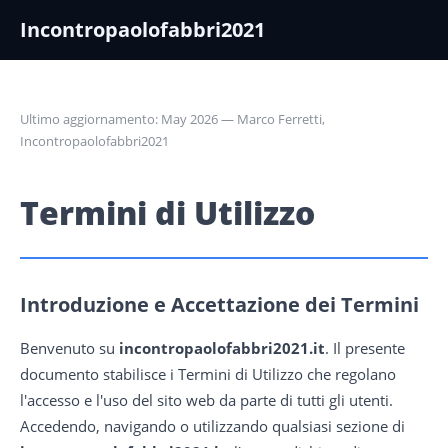
Incontropaolofabbri2021
Ultimo aggiornamento: May 2026 — Marco Ferretti,
Incontropaolofabbri2021
Termini di Utilizzo
Introduzione e Accettazione dei Termini
Benvenuto su
incontropaolofabbri2021.it
. Il presente
documento stabilisce i Termini di Utilizzo che regolano
l'accesso e l'uso del sito web da parte di tutti gli utenti.
Accedendo, navigando o utilizzando qualsiasi sezione di