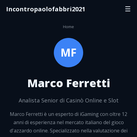
Incontropaolofabbri2021
☰
Home
MF
Marco Ferretti
Analista Senior di Casinò Online e Slot
Marco Ferretti è un esperto di iGaming con oltre 12
anni di esperienza nel mercato italiano del gioco
d'azzardo online. Specializzato nella valutazione dei