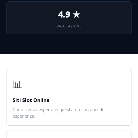
4.9 ★
VALUTAZIONE
📊
Siti Slot Online
Conoscenza esperta in quest’area con anni di
esperienza.