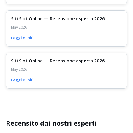
Siti Slot Online — Recensione esperta 2026
May 2026
Leggi di più →
Siti Slot Online — Recensione esperta 2026
May 2026
Leggi di più →
Recensito dai nostri esperti